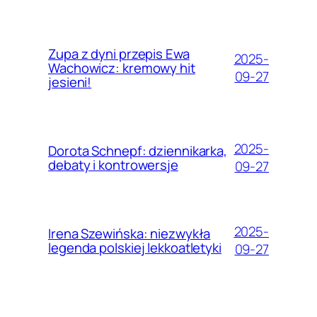
Zupa z dyni przepis Ewa
2025-
Wachowicz: kremowy hit
09-27
jesieni!
2025-
Dorota Schnepf: dziennikarka,
debaty i kontrowersje
09-27
2025-
Irena Szewińska: niezwykła
legenda polskiej lekkoatletyki
09-27