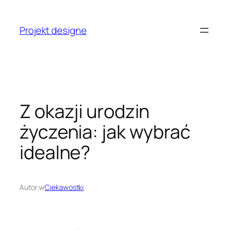
Przejdź
do
Projekt designe
treści
Z okazji urodzin
życzenia: jak wybrać
idealne?
Autor:
w
Ciekawostki